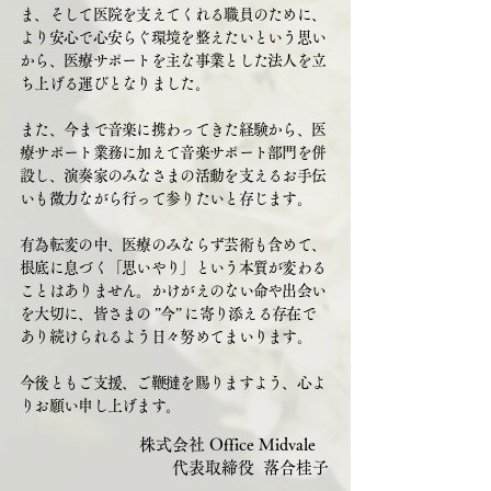
ま、そして医院を支えてくれる職員のために、
より安心で心安らぐ環境を整えたいという思い
から、医療サポートを主な事業とした法人を立
ち上げる運びとなりました。
また、今まで音楽に携わってきた経験から、医
療サポート業務に加えて音楽サポート部門を併
設し、演奏家のみなさまの活動を支えるお手伝
いも微力ながら行って参りたいと存じます。
有為転変の中、医療のみならず芸術も含めて、
根底に息づく「思いやり」という本質が変わる
ことはありません。かけがえのない命や出会い
を大切に、皆さまの ”今” に寄り添える存在で
あり続けられるよう日々努めてまいります。
今後ともご支援、ご鞭撻を賜りますよう、心よ
りお願い申し上げます。
株式会社 Office Midvale
​ 代表取締役 落合桂子