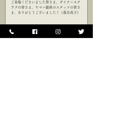
ご来場くださいました皆さま、ダイナースク
ラブの皆さま、ヤマハ銀座のスタッフの皆さ
ま、ありがとうございました！（落合真子）
すべて表示
最新記事
HOME
ご挨拶
医療・演奏家サポート
2026年公演情報
Weblog～ music~
お問合せ
プライバシーポリシー