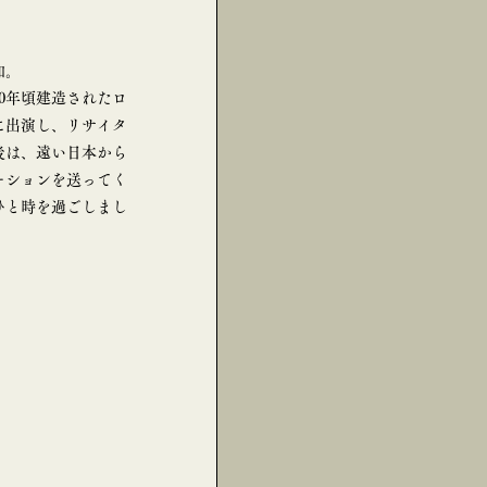
加。
0年頃建造されたロ
lでに出演し、リサイタ
後は、遠い日本から
ーションを送ってく
ひと時を過ごしまし