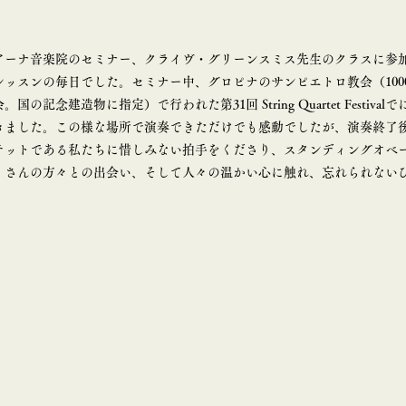
アーナ音楽院のセミナー、クライヴ・グリーンスミス先生のクラスに参
レッスンの毎日でした。セミナー中、グロピナのサンピエトロ教会（100
の記念建造物に指定）で行われた第31回 String Quartet Festiva
きました。この様な場所で演奏できただけでも感動でしたが、演奏終了
テットである私たちに惜しみない拍手をくださり、スタンディングオベ
くさんの方々との出会い、そして人々の温かい心に触れ、忘れられない