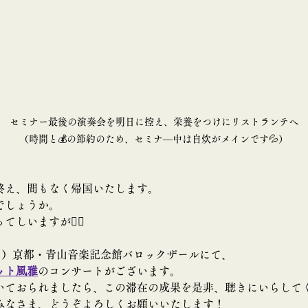
セミナー最後の演奏会を明日に控え、栄養をつけにリストランテへ
（時間と💰の節約のため、セミナ―中は自炊がメインです💦）
終え、間もなく帰国いたします。
でしょうか。
しいますが🙇‍♂️
（日）京都・青山音楽記念館バロックザール
にて、
ット風雅
のコンサートがございます。
いておられましたら、この滞在の成果を是非、聴きにいらして
みなさま、どうぞよろしくお願いいたします！