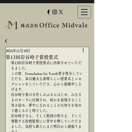
2024年11月18日
第13回岩谷時子賞授賞式
第13回岩谷時子賞授賞式に出席させていただ
きました。
この度、Foundation for Youth賞を授与してい
ただき、本日盛大な素晴らしい授賞式とレセ
プションをしていただき、心から感謝申し上
げます。
岩谷時子賞の大竹しのぶさんはじめ、みなさ
まのオーラに圧倒され、何かを表現すること
突き詰め、夢中になれることの大切さを改め
て感じるひと時でした。
岩谷時子さん、そして財団の皆さま、そして
尊敬する佐渡監督にに背中を押していただき
ました。気持ち新たにまた明日から頑張りま
す！